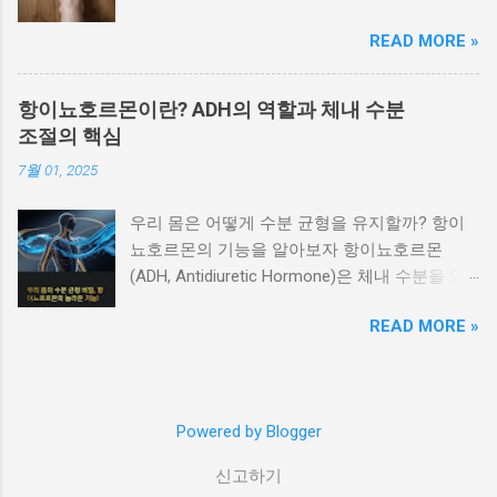
특히 밤에 잘 때나 아침에 일어나서 첫 발을 디
지며, 가려움이 지속됩니다. 옴 은 진드기 감염
READ MORE »
딜 때, 말로 표현 못할 만큼 아프더라고요. 처음
으로, 특히 밤에 가려움이 심해지는 것이 특징입
엔 대수롭지 않게 생각했는데 이게 점점 심해져
니다. 가려운 부위가 손가락 사이, 겨드랑이, 배
서 결국 병원도 다녀왔습니다. 발가락이 이렇게
꼽 주변이라면 옴의 가능성이 높습니다. 붉은 반
항이뇨호르몬이란? ADH의 역할과 체내 수분
나 중요했다는 걸, 직접 아파보고 나서야 알겠더
점이나 두드러기가 갑자기 퍼질 때 알레르기 반
조절의 핵심
라구요. 오늘은 저처럼 '왜 이러지?' 싶었던 분들
응이나 두드러기성 질환을 의심할 수 있습니다
7월 01, 2025
을 위해, 발가락 통증의 부위별 원인과 해결 방
특정 음식, 약물, 스트레스 등 외부 자극에 의해
법을 낱낱이 알려드릴게요. 목차 엄지발가락 통
급성 두드러기나 알레르기성 피부염 이 생길 수
우리 몸은 어떻게 수분 균형을 유지할까? 항이
증: 통풍? 무지외반증? 발가락 마디별 통증 비교
있습니다. 가렵고, 붉은 발진이 일시적으로 퍼졌
뇨호르몬의 기능을 알아보자 항이뇨호르몬
찌릿한 통증의 원인 5가지 갑자기 아픈 발가락,
다가 사라지는 증상이 반복된다면 면역 반응과
(ADH, Antidiuretic Hormone)은 체내 수분을 일
응급 상황일까? 부위별 자가치료법 한눈에 보기
관련된 피부 질환일 가능성이 큽니다. 물집이 생
정하게 유지하고 소변의 양을 조절하는 중요한
이럴 땐 꼭 병원 가세요! 엄지발가락 통증: 통풍?
기고 터진 자리에 진물이 날 때 대상포진이나 접
READ MORE »
호르몬입니다. 주로 신장과 혈관에 작용해 수분
무지외반증? 엄지발가락이 유독 아프고 붓는다
촉성 피부염, 수포성 피부염을 확인해야 합니다
을 재흡수하게 만들며, 혈압 안정과 혈액 농도
면, 가장 먼저 의심해볼 게 ‘통풍’이에요. 요산이
대상포진 은 몸 한쪽에만 통증과 함께 물집이 생
유지에도 관여합니다. 이번 글에서는 ADH의 생
쌓여 관절에 염증을 일으키는 질환으로, 특히 밤
기는 것이 특징이며, 접촉성 피부염 은 특정 화
성 원리, 작용 방식, 수분 균형과의 관계, 그리고
에 갑자기 욱신거리거나 열감이 느껴지는 게 특
학물질 접촉 후 피부에 염증과 수포가 생깁니다.
Powered by Blogger
이상 분비 시 나타나는 문제점까지 체계적으로
징이죠. 또 하나의 대표적인 원인은 ‘무지외반
수포성 피부염 은 피부에 작은 물집이 반복적으
설명해드립니다. 항이뇨호르몬, 어디서 만들어
증’. 하이힐 자주 신으시거나 평발 있으신 분들,
신고하기
로 생기며 긁을 경우 진물과 함께 색소침착이 남
질까? ADH는 뇌의 시상하부에서 생성되어 뇌하
주목! 엄지발가락이 바깥쪽으로 휘어져 두 번째