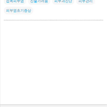
접촉피부염
진물가려움
피부과진단
피부관리
피부염초기증상