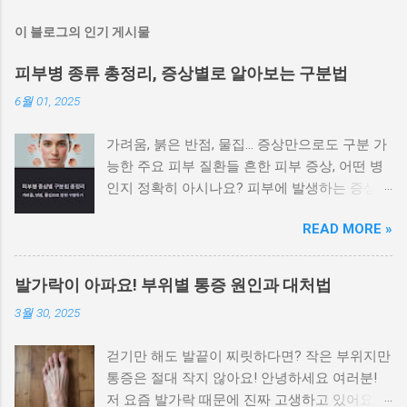
이 블로그의 인기 게시물
피부병 종류 총정리, 증상별로 알아보는 구분법
6월 01, 2025
가려움, 붉은 반점, 물집… 증상만으로도 구분 가
능한 주요 피부 질환들 흔한 피부 증상, 어떤 병
인지 정확히 아시나요? 피부에 발생하는 증상은
비슷해 보이지만 원인에 따라 전혀 다른 질환일
READ MORE »
수 있으며, 치료법도 달라집니다. 가려움이나 붉
은 반점, 각질, 수포 등 증상만으로도 어느 정도
피부병을 구별할 수 있습니다. 이 글에서는 대표
발가락이 아파요! 부위별 통증 원인과 대처법
적인 피부 질환을 증상별로 나눠 정리 하여 빠르
3월 30, 2025
게 자가 진단하고 병원 방문 시 참고할 수 있도
록 안내합니다. 가려움이 심하고 밤에 더 심해지
걷기만 해도 발끝이 찌릿하다면? 작은 부위지만
는 경우 습진과 옴을 우선적으로 의심해야 합니
통증은 절대 작지 않아요! 안녕하세요 여러분!
다 가장 흔한 피부 증상인 가려움은 원인에 따라
저 요즘 발가락 때문에 진짜 고생하고 있어요.
양상이 다릅니다. 습진 은 피부가 붉어지고 벗겨