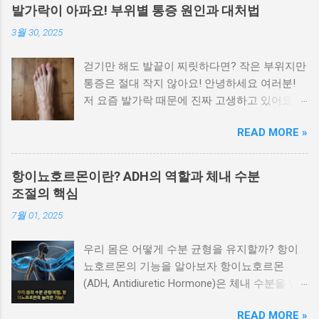
피부병을 구별할 수 있습니다. 이 글에서는 대표
발가락이 아파요! 부위별 통증 원인과 대처법
적인 피부 질환을 증상별로 나눠 정리 하여 빠르
3월 30, 2025
게 자가 진단하고 병원 방문 시 참고할 수 있도
록 안내합니다. 가려움이 심하고 밤에 더 심해지
걷기만 해도 발끝이 찌릿하다면? 작은 부위지만
는 경우 습진과 옴을 우선적으로 의심해야 합니
통증은 절대 작지 않아요! 안녕하세요 여러분!
다 가장 흔한 피부 증상인 가려움은 원인에 따라
저 요즘 발가락 때문에 진짜 고생하고 있어요.
양상이 다릅니다. 습진 은 피부가 붉어지고 벗겨
특히 밤에 잘 때나 아침에 일어나서 첫 발을 디
지며, 가려움이 지속됩니다. 옴 은 진드기 감염
READ MORE »
딜 때, 말로 표현 못할 만큼 아프더라고요. 처음
으로, 특히 밤에 가려움이 심해지는 것이 특징입
엔 대수롭지 않게 생각했는데 이게 점점 심해져
니다. 가려운 부위가 손가락 사이, 겨드랑이, 배
서 결국 병원도 다녀왔습니다. 발가락이 이렇게
꼽 주변이라면 옴의 가능성이 높습니다. 붉은 반
항이뇨호르몬이란? ADH의 역할과 체내 수분
나 중요했다는 걸, 직접 아파보고 나서야 알겠더
점이나 두드러기가 갑자기 퍼질 때 알레르기 반
조절의 핵심
라구요. 오늘은 저처럼 '왜 이러지?' 싶었던 분들
응이나 두드러기성 질환을 의심할 수 있습니다
7월 01, 2025
을 위해, 발가락 통증의 부위별 원인과 해결 방
특정 음식, 약물, 스트레스 등 외부 자극에 의해
법을 낱낱이 알려드릴게요. 목차 엄지발가락 통
급성 두드러기나 알레르기성 피부염 이 생길 수
우리 몸은 어떻게 수분 균형을 유지할까? 항이
증: 통풍? 무지외반증? 발가락 마디별 통증 비교
있습니다. 가렵고, 붉은 발진이 일시적으로 퍼졌
뇨호르몬의 기능을 알아보자 항이뇨호르몬
찌릿한 통증의 원인 5가지 갑자기 아픈 발가락,
다가 사라지는 증상이 반복된다면 면역 반응과
(ADH, Antidiuretic Hormone)은 체내 수분을 일
응급 상황일까? 부위별 자가치료법 한눈에 보기
관련된 피부 질환일 가능성이 큽니다. 물집이 생
정하게 유지하고 소변의 양을 조절하는 중요한
이럴 땐 꼭 병원 가세요! 엄지발가락 통증: 통풍?
기고 터진 자리에 진물이 날 때 대상포진이나 접
READ MORE »
호르몬입니다. 주로 신장과 혈관에 작용해 수분