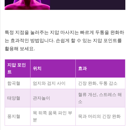
특정 지점을 눌러주는 지압 마사지는 빠르게 두통을 완화하
는 효과적인 방법입니다. 손쉽게 할 수 있는 지압 포인트를
활용해 보세요.
지압 포인
위치
효과
트
합곡혈
엄지와 검지 사이
긴장 완화, 두통 감소
혈류 개선, 스트레스 해
태양혈
관자놀이
소
목 뒤쪽 움푹 파인 부
풍지혈
목과 머리의 긴장 완화
분