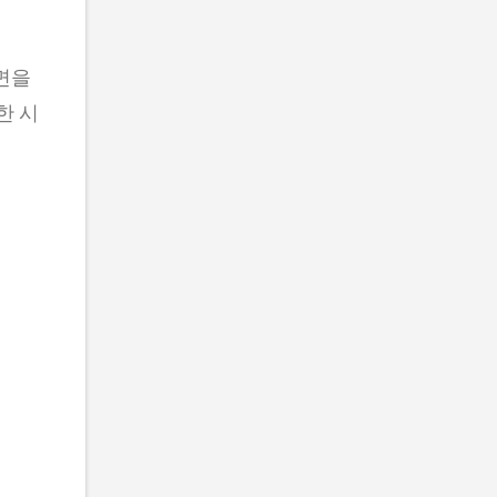
숙면을
한 시