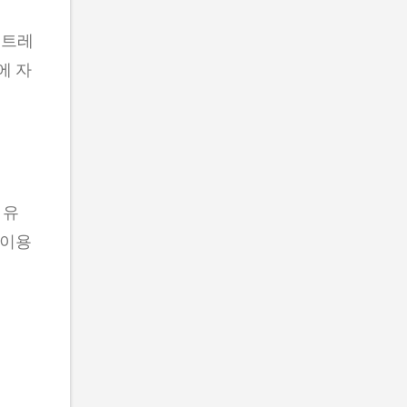
스트레
에 자
 유
 이용