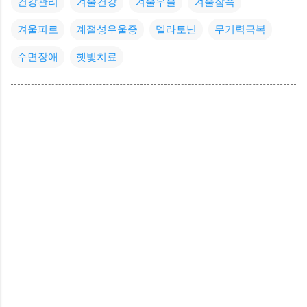
건강관리
겨울건강
겨울우울
겨울잠족
겨울피로
계절성우울증
멜라토닌
무기력극복
수면장애
햇빛치료