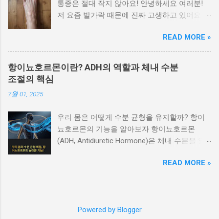
통증은 절대 작지 않아요! 안녕하세요 여러분!
다 가장 흔한 피부 증상인 가려움은 원인에 따라
저 요즘 발가락 때문에 진짜 고생하고 있어요.
양상이 다릅니다. 습진 은 피부가 붉어지고 벗겨
특히 밤에 잘 때나 아침에 일어나서 첫 발을 디
지며, 가려움이 지속됩니다. 옴 은 진드기 감염
READ MORE »
딜 때, 말로 표현 못할 만큼 아프더라고요. 처음
으로, 특히 밤에 가려움이 심해지는 것이 특징입
엔 대수롭지 않게 생각했는데 이게 점점 심해져
니다. 가려운 부위가 손가락 사이, 겨드랑이, 배
서 결국 병원도 다녀왔습니다. 발가락이 이렇게
꼽 주변이라면 옴의 가능성이 높습니다. 붉은 반
항이뇨호르몬이란? ADH의 역할과 체내 수분
나 중요했다는 걸, 직접 아파보고 나서야 알겠더
점이나 두드러기가 갑자기 퍼질 때 알레르기 반
조절의 핵심
라구요. 오늘은 저처럼 '왜 이러지?' 싶었던 분들
응이나 두드러기성 질환을 의심할 수 있습니다
7월 01, 2025
을 위해, 발가락 통증의 부위별 원인과 해결 방
특정 음식, 약물, 스트레스 등 외부 자극에 의해
법을 낱낱이 알려드릴게요. 목차 엄지발가락 통
급성 두드러기나 알레르기성 피부염 이 생길 수
우리 몸은 어떻게 수분 균형을 유지할까? 항이
증: 통풍? 무지외반증? 발가락 마디별 통증 비교
있습니다. 가렵고, 붉은 발진이 일시적으로 퍼졌
뇨호르몬의 기능을 알아보자 항이뇨호르몬
찌릿한 통증의 원인 5가지 갑자기 아픈 발가락,
다가 사라지는 증상이 반복된다면 면역 반응과
(ADH, Antidiuretic Hormone)은 체내 수분을 일
응급 상황일까? 부위별 자가치료법 한눈에 보기
관련된 피부 질환일 가능성이 큽니다. 물집이 생
정하게 유지하고 소변의 양을 조절하는 중요한
이럴 땐 꼭 병원 가세요! 엄지발가락 통증: 통풍?
기고 터진 자리에 진물이 날 때 대상포진이나 접
READ MORE »
호르몬입니다. 주로 신장과 혈관에 작용해 수분
무지외반증? 엄지발가락이 유독 아프고 붓는다
촉성 피부염, 수포성 피부염을 확인해야 합니다
을 재흡수하게 만들며, 혈압 안정과 혈액 농도
면, 가장 먼저 의심해볼 게 ‘통풍’이에요. 요산이
대상포진 은 몸 한쪽에만 통증과 함께 물집이 생
유지에도 관여합니다. 이번 글에서는 ADH의 생
쌓여 관절에 염증을 일으키는 질환으로, 특히 밤
기는 것이 특징이며, 접촉성 피부염 은 특정 화
성 원리, 작용 방식, 수분 균형과의 관계, 그리고
에 갑자기 욱신거리거나 열감이 느껴지는 게 특
학물질 접촉 후 피부에 염증과 수포가 생깁니다.
Powered by Blogger
이상 분비 시 나타나는 문제점까지 체계적으로
징이죠. 또 하나의 대표적인 원인은 ‘무지외반
수포성 피부염 은 피부에 작은 물집이 반복적으