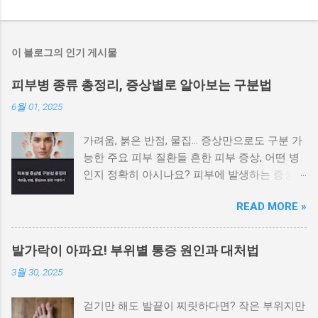
이 블로그의 인기 게시물
피부병 종류 총정리, 증상별로 알아보는 구분법
6월 01, 2025
가려움, 붉은 반점, 물집… 증상만으로도 구분 가
능한 주요 피부 질환들 흔한 피부 증상, 어떤 병
인지 정확히 아시나요? 피부에 발생하는 증상은
비슷해 보이지만 원인에 따라 전혀 다른 질환일
READ MORE »
수 있으며, 치료법도 달라집니다. 가려움이나 붉
은 반점, 각질, 수포 등 증상만으로도 어느 정도
피부병을 구별할 수 있습니다. 이 글에서는 대표
발가락이 아파요! 부위별 통증 원인과 대처법
적인 피부 질환을 증상별로 나눠 정리 하여 빠르
3월 30, 2025
게 자가 진단하고 병원 방문 시 참고할 수 있도
록 안내합니다. 가려움이 심하고 밤에 더 심해지
걷기만 해도 발끝이 찌릿하다면? 작은 부위지만
는 경우 습진과 옴을 우선적으로 의심해야 합니