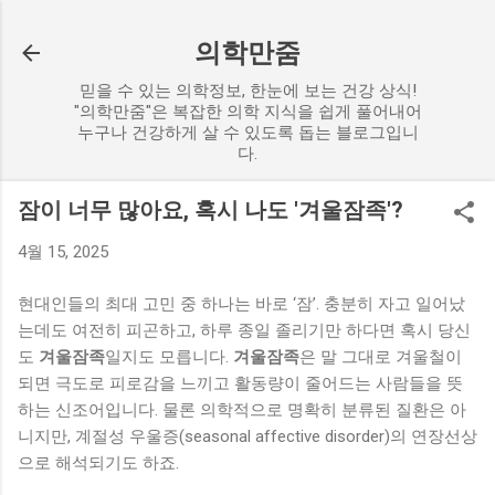
기본 콘텐츠로 건너뛰기
의학만줌
믿을 수 있는 의학정보, 한눈에 보는 건강 상식!
"의학만줌"은 복잡한 의학 지식을 쉽게 풀어내어
누구나 건강하게 살 수 있도록 돕는 블로그입니
다.
잠이 너무 많아요, 혹시 나도 '겨울잠족'?
4월 15, 2025
현대인들의 최대 고민 중 하나는 바로 ‘잠’. 충분히 자고 일어났
는데도 여전히 피곤하고, 하루 종일 졸리기만 하다면 혹시 당신
도
겨울잠족
일지도 모릅니다.
겨울잠족
은 말 그대로 겨울철이
되면 극도로 피로감을 느끼고 활동량이 줄어드는 사람들을 뜻
하는 신조어입니다. 물론 의학적으로 명확히 분류된 질환은 아
니지만, 계절성 우울증(seasonal affective disorder)의 연장선상
으로 해석되기도 하죠.