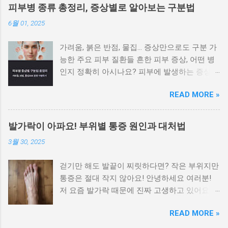
피부병 종류 총정리, 증상별로 알아보는 구분법
6월 01, 2025
가려움, 붉은 반점, 물집… 증상만으로도 구분 가
능한 주요 피부 질환들 흔한 피부 증상, 어떤 병
인지 정확히 아시나요? 피부에 발생하는 증상은
비슷해 보이지만 원인에 따라 전혀 다른 질환일
READ MORE »
수 있으며, 치료법도 달라집니다. 가려움이나 붉
은 반점, 각질, 수포 등 증상만으로도 어느 정도
피부병을 구별할 수 있습니다. 이 글에서는 대표
발가락이 아파요! 부위별 통증 원인과 대처법
적인 피부 질환을 증상별로 나눠 정리 하여 빠르
3월 30, 2025
게 자가 진단하고 병원 방문 시 참고할 수 있도
록 안내합니다. 가려움이 심하고 밤에 더 심해지
걷기만 해도 발끝이 찌릿하다면? 작은 부위지만
는 경우 습진과 옴을 우선적으로 의심해야 합니
통증은 절대 작지 않아요! 안녕하세요 여러분!
다 가장 흔한 피부 증상인 가려움은 원인에 따라
저 요즘 발가락 때문에 진짜 고생하고 있어요.
양상이 다릅니다. 습진 은 피부가 붉어지고 벗겨
특히 밤에 잘 때나 아침에 일어나서 첫 발을 디
지며, 가려움이 지속됩니다. 옴 은 진드기 감염
READ MORE »
딜 때, 말로 표현 못할 만큼 아프더라고요. 처음
으로, 특히 밤에 가려움이 심해지는 것이 특징입
엔 대수롭지 않게 생각했는데 이게 점점 심해져