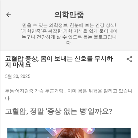
기본 콘텐츠로 건너뛰기
의학만줌
믿을 수 있는 의학정보, 한눈에 보는 건강 상식!
"의학만줌"은 복잡한 의학 지식을 쉽게 풀어내어
누구나 건강하게 살 수 있도록 돕는 블로그입니
다.
고혈압 증상, 몸이 보내는 신호를 무시하
지 마세요
5월 30, 2025
두통·어지럼증·가슴 두근거림… 이미 몸은 위험을 알리고 있습니
다
고혈압, 정말 '증상 없는 병'일까요?