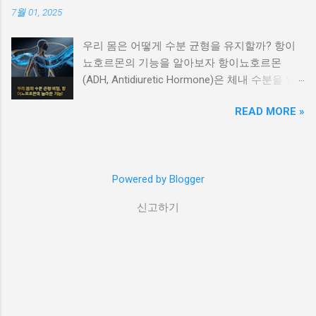
라구요. 오늘은 저처럼 '왜 이러지?' 싶었던 분들
응이나 두드러기성 질환을 의심할 수 있습니다
7월 01, 2025
을 위해, 발가락 통증의 부위별 원인과 해결 방
특정 음식, 약물, 스트레스 등 외부 자극에 의해
법을 낱낱이 알려드릴게요. 목차 엄지발가락 통
급성 두드러기나 알레르기성 피부염 이 생길 수
우리 몸은 어떻게 수분 균형을 유지할까? 항이
증: 통풍? 무지외반증? 발가락 마디별 통증 비교
있습니다. 가렵고, 붉은 발진이 일시적으로 퍼졌
뇨호르몬의 기능을 알아보자 항이뇨호르몬
찌릿한 통증의 원인 5가지 갑자기 아픈 발가락,
다가 사라지는 증상이 반복된다면 면역 반응과
(ADH, Antidiuretic Hormone)은 체내 수분을 일
응급 상황일까? 부위별 자가치료법 한눈에 보기
관련된 피부 질환일 가능성이 큽니다. 물집이 생
정하게 유지하고 소변의 양을 조절하는 중요한
이럴 땐 꼭 병원 가세요! 엄지발가락 통증: 통풍?
기고 터진 자리에 진물이 날 때 대상포진이나 접
READ MORE »
호르몬입니다. 주로 신장과 혈관에 작용해 수분
무지외반증? 엄지발가락이 유독 아프고 붓는다
촉성 피부염, 수포성 피부염을 확인해야 합니다
을 재흡수하게 만들며, 혈압 안정과 혈액 농도
면, 가장 먼저 의심해볼 게 ‘통풍’이에요. 요산이
대상포진 은 몸 한쪽에만 통증과 함께 물집이 생
유지에도 관여합니다. 이번 글에서는 ADH의 생
쌓여 관절에 염증을 일으키는 질환으로, 특히 밤
기는 것이 특징이며, 접촉성 피부염 은 특정 화
성 원리, 작용 방식, 수분 균형과의 관계, 그리고
에 갑자기 욱신거리거나 열감이 느껴지는 게 특
학물질 접촉 후 피부에 염증과 수포가 생깁니다.
Powered by Blogger
이상 분비 시 나타나는 문제점까지 체계적으로
징이죠. 또 하나의 대표적인 원인은 ‘무지외반
수포성 피부염 은 피부에 작은 물집이 반복적으
설명해드립니다. 항이뇨호르몬, 어디서 만들어
증’. 하이힐 자주 신으시거나 평발 있으신 분들,
신고하기
로 생기며 긁을 경우 진물과 함께 색소침착이 남
질까? ADH는 뇌의 시상하부에서 생성되어 뇌하
주목! 엄지발가락이 바깥쪽으로 휘어져 두 번째
을 수 있습니다. 각질이 심하고 피부가 벗겨지는
수체 후엽을 통해 혈중으로 분비됩니다. 혈액 내
발가락과 겹치면서 통증을 유발합니다. 외형적
증상 건선이나 지루성 피부염일 가능성이 있습
수분 농도가 낮아지거나, 혈압이 떨어지면 자극
인 변화도 크기 때문에 조기에 대처하지 않으면
니다 건선 은 하얀 비늘 같은 각질이 반복적으로
을 받아 ADH가 분비되고, 이 호르몬은 신장의
수술까지 갈 수도 있어요. 발가락 마디별 통증
생기며 주로 팔꿈치, 무릎, 두피에 잘 발생합니
집합관에 작용해 수분을 재흡수하게 하여 소변
비교 어느 마디가 아프냐에 따라 질병이 완전히
다. 지루성 피부염 은 얼굴, 두피, 귀 뒤에 붉고
양을 줄입니다. 소변의 농도를 결정하는 핵심 메
다를 수 있어요. 아래 표를 통해 부위별로 통증
기름진 각질이 생기며 겨울철이나 스트...