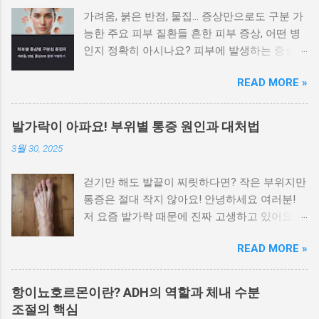
가려움, 붉은 반점, 물집… 증상만으로도 구분 가
능한 주요 피부 질환들 흔한 피부 증상, 어떤 병
인지 정확히 아시나요? 피부에 발생하는 증상은
비슷해 보이지만 원인에 따라 전혀 다른 질환일
READ MORE »
수 있으며, 치료법도 달라집니다. 가려움이나 붉
은 반점, 각질, 수포 등 증상만으로도 어느 정도
피부병을 구별할 수 있습니다. 이 글에서는 대표
발가락이 아파요! 부위별 통증 원인과 대처법
적인 피부 질환을 증상별로 나눠 정리 하여 빠르
3월 30, 2025
게 자가 진단하고 병원 방문 시 참고할 수 있도
록 안내합니다. 가려움이 심하고 밤에 더 심해지
걷기만 해도 발끝이 찌릿하다면? 작은 부위지만
는 경우 습진과 옴을 우선적으로 의심해야 합니
통증은 절대 작지 않아요! 안녕하세요 여러분!
다 가장 흔한 피부 증상인 가려움은 원인에 따라
저 요즘 발가락 때문에 진짜 고생하고 있어요.
양상이 다릅니다. 습진 은 피부가 붉어지고 벗겨
특히 밤에 잘 때나 아침에 일어나서 첫 발을 디
지며, 가려움이 지속됩니다. 옴 은 진드기 감염
READ MORE »
딜 때, 말로 표현 못할 만큼 아프더라고요. 처음
으로, 특히 밤에 가려움이 심해지는 것이 특징입
엔 대수롭지 않게 생각했는데 이게 점점 심해져
니다. 가려운 부위가 손가락 사이, 겨드랑이, 배
서 결국 병원도 다녀왔습니다. 발가락이 이렇게
꼽 주변이라면 옴의 가능성이 높습니다. 붉은 반
항이뇨호르몬이란? ADH의 역할과 체내 수분
나 중요했다는 걸, 직접 아파보고 나서야 알겠더
점이나 두드러기가 갑자기 퍼질 때 알레르기 반
조절의 핵심