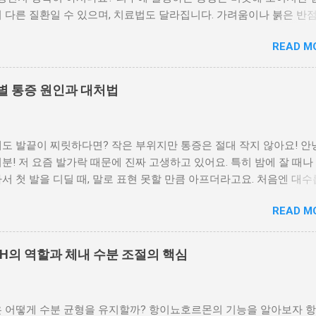
 다른 질환일 수 있으며, 치료법도 달라집니다. 가려움이나 붉은 반점
 등 증상만으로도 어느 정도 피부병을 구별할 수 있습니다. 이 글에서
READ M
부 질환을 증상별로 나눠 정리 하여 빠르게 자가 진단하고 병원 방문
 있도록 안내합니다. 가려움이 심하고 밤에 더 심해지는 경우 습진과
로 의심해야 합니다 가장 흔한 피부 증상인 가려움은 원인에 따라 
별 통증 원인과 대처법
 습진 은 피부가 붉어지고 벗겨지며, 가려움이 지속됩니다. 옴 은 진
 특히 밤에 가려움이 심해지는 것이 특징입니다. 가려운 부위가 손가
랑이, 배꼽 주변이라면 옴의 가능성이 높습니다. 붉은 반점이나 두드
도 발끝이 찌릿하다면? 작은 부위지만 통증은 절대 작지 않아요! 안
퍼질 때 알레르기 반응이나 두드러기성 질환을 의심할 수 있습니다 특
분! 저 요즘 발가락 때문에 진짜 고생하고 있어요. 특히 밤에 잘 때나
, 스트레스 등 외부 자극에 의해 급성 두드러기나 알레르기성 피부염 
서 첫 발을 디딜 때, 말로 표현 못할 만큼 아프더라고요. 처음엔 대
습니다. 가렵고, 붉은 발진이 일시적으로 퍼졌다가 사라지는 증상이 
각했는데 이게 점점 심해져서 결국 병원도 다녀왔습니다. 발가락이 
 반응과 관련된 피부 질환일 가능성이 큽니다. 물집이 생기고 터진 
READ M
다는 걸, 직접 아파보고 나서야 알겠더라구요. 오늘은 저처럼 '왜 이러
날 때 대상포진이나 접촉성 피부염, 수포성 피부염을 확인해야 합니다
분들을 위해, 발가락 통증의 부위별 원인과 해결 방법을 낱낱이 알려
몸 한쪽에만 통증과 함께 물집이 생기는 것이 특징이며, 접촉성 피부염
 엄지발가락 통증: 통풍? 무지외반증? 발가락 마디별 통증 비교 찌릿
물질 접촉 후 피부에 염증과 수포가 생깁니다. 수포성 피부염 은 피
H의 역할과 체내 수분 조절의 핵심
5가지 갑자기 아픈 발가락, 응급 상황일까? 부위별 자가치료법 한눈에
 반복적으로 생기며 긁을 경우 진물과 함께 색소침착이 남을 수 있습
꼭 병원 가세요! 엄지발가락 통증: 통풍? 무지외반증? 엄지발가락이 
심하고 피부가 벗겨지는 증상 건선이나 지루성 피부염일 가능성이 있
는다면, 가장 먼저 의심해볼 게 ‘통풍’이에요. 요산이 쌓여 관절에 염
하얀 비늘 같은 각질이 반복적으로 생기며 주로 팔꿈치, 무릎, 두피에 
은 어떻게 수분 균형을 유지할까? 항이뇨호르몬의 기능을 알아보자 
 질환으로, 특히 밤에 갑자기 욱신거리거나 열감이 느껴지는 게 특징