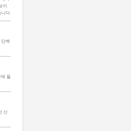
 보이
니다.
 단백
에 들
한 산