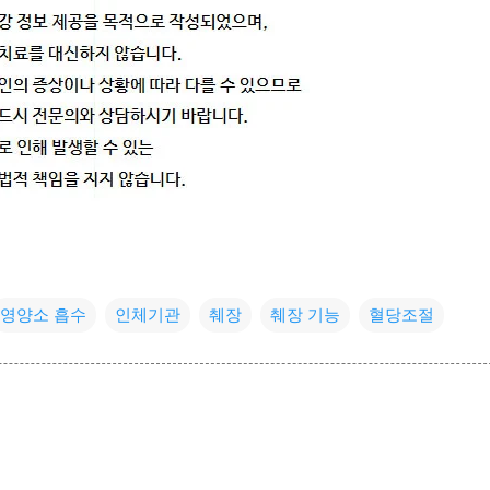
영양소 흡수
인체기관
췌장
췌장 기능
혈당조절