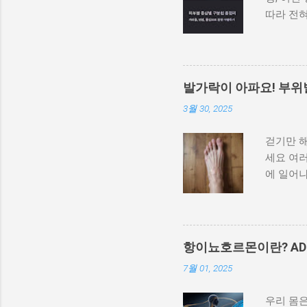
따라 전혀
질, 수포
표적인 피
참고할 수
우선적으
발가락이 아파요! 부위
다릅니다.
3월 30, 2025
감염으로,
이, 겨드
걷기만 해
갑자기 
세요 여러
식, 약물
에 일어나
길 수 있
않게 생
다면 면역
나 중요했
진물이 
싶었던 
포진 은 
요. 목차
특정 화학
항이뇨호르몬이란? AD
의 원인 
은 물집이
7월 01, 2025
이럴 땐 
각질이 
아프고 붓
건선 은 
우리 몸
일으키는