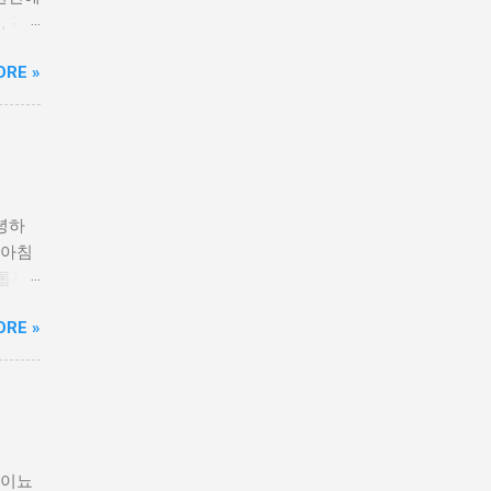
, 각
는 대
ORE »
 시
 옴을
양상이
드기
락 사
러기가
녕하
정 음
 아침
이 생
수롭지
반복된
이렇게
자리에
ORE »
지?'
 대상
드릴게
 은
한 통증
부에 작
 보기
니다.
유독
습니다
증을
잘 발
항이뇨
이죠.