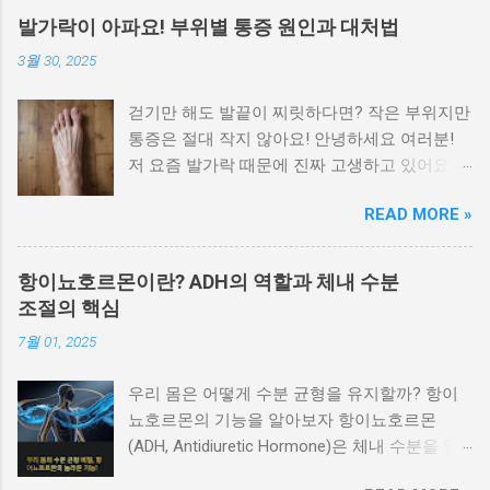
피부병을 구별할 수 있습니다. 이 글에서는 대표
발가락이 아파요! 부위별 통증 원인과 대처법
적인 피부 질환을 증상별로 나눠 정리 하여 빠르
3월 30, 2025
게 자가 진단하고 병원 방문 시 참고할 수 있도
록 안내합니다. 가려움이 심하고 밤에 더 심해지
걷기만 해도 발끝이 찌릿하다면? 작은 부위지만
는 경우 습진과 옴을 우선적으로 의심해야 합니
통증은 절대 작지 않아요! 안녕하세요 여러분!
다 가장 흔한 피부 증상인 가려움은 원인에 따라
저 요즘 발가락 때문에 진짜 고생하고 있어요.
양상이 다릅니다. 습진 은 피부가 붉어지고 벗겨
특히 밤에 잘 때나 아침에 일어나서 첫 발을 디
지며, 가려움이 지속됩니다. 옴 은 진드기 감염
READ MORE »
딜 때, 말로 표현 못할 만큼 아프더라고요. 처음
으로, 특히 밤에 가려움이 심해지는 것이 특징입
엔 대수롭지 않게 생각했는데 이게 점점 심해져
니다. 가려운 부위가 손가락 사이, 겨드랑이, 배
서 결국 병원도 다녀왔습니다. 발가락이 이렇게
꼽 주변이라면 옴의 가능성이 높습니다. 붉은 반
항이뇨호르몬이란? ADH의 역할과 체내 수분
나 중요했다는 걸, 직접 아파보고 나서야 알겠더
점이나 두드러기가 갑자기 퍼질 때 알레르기 반
조절의 핵심
라구요. 오늘은 저처럼 '왜 이러지?' 싶었던 분들
응이나 두드러기성 질환을 의심할 수 있습니다
7월 01, 2025
을 위해, 발가락 통증의 부위별 원인과 해결 방
특정 음식, 약물, 스트레스 등 외부 자극에 의해
법을 낱낱이 알려드릴게요. 목차 엄지발가락 통
급성 두드러기나 알레르기성 피부염 이 생길 수
우리 몸은 어떻게 수분 균형을 유지할까? 항이
증: 통풍? 무지외반증? 발가락 마디별 통증 비교
있습니다. 가렵고, 붉은 발진이 일시적으로 퍼졌
뇨호르몬의 기능을 알아보자 항이뇨호르몬
찌릿한 통증의 원인 5가지 갑자기 아픈 발가락,
다가 사라지는 증상이 반복된다면 면역 반응과
(ADH, Antidiuretic Hormone)은 체내 수분을 일
응급 상황일까? 부위별 자가치료법 한눈에 보기
관련된 피부 질환일 가능성이 큽니다. 물집이 생
정하게 유지하고 소변의 양을 조절하는 중요한
이럴 땐 꼭 병원 가세요! 엄지발가락 통증: 통풍?
기고 터진 자리에 진물이 날 때 대상포진이나 접