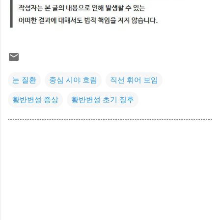
눈 질환
중심 시야 흐림
직선 휘어 보임
황반변성 증상
황반변성 초기 징후