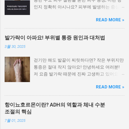
인지 정확히 아시나요? 피부에 발생하는 증상은
비슷해 보이지만 원인에 따라 전혀 다른 질환일
READ MORE »
수 있으며, 치료법도 달라집니다. 가려움이나 붉
은 반점, 각질, 수포 등 증상만으로도 어느 정도
피부병을 구별할 수 있습니다. 이 글에서는 대표
발가락이 아파요! 부위별 통증 원인과 대처법
적인 피부 질환을 증상별로 나눠 정리 하여 빠르
3월 30, 2025
게 자가 진단하고 병원 방문 시 참고할 수 있도
록 안내합니다. 가려움이 심하고 밤에 더 심해지
걷기만 해도 발끝이 찌릿하다면? 작은 부위지만
는 경우 습진과 옴을 우선적으로 의심해야 합니
통증은 절대 작지 않아요! 안녕하세요 여러분!
다 가장 흔한 피부 증상인 가려움은 원인에 따라
저 요즘 발가락 때문에 진짜 고생하고 있어요.
양상이 다릅니다. 습진 은 피부가 붉어지고 벗겨
특히 밤에 잘 때나 아침에 일어나서 첫 발을 디
지며, 가려움이 지속됩니다. 옴 은 진드기 감염
READ MORE »
딜 때, 말로 표현 못할 만큼 아프더라고요. 처음
으로, 특히 밤에 가려움이 심해지는 것이 특징입
엔 대수롭지 않게 생각했는데 이게 점점 심해져
니다. 가려운 부위가 손가락 사이, 겨드랑이, 배
서 결국 병원도 다녀왔습니다. 발가락이 이렇게
꼽 주변이라면 옴의 가능성이 높습니다. 붉은 반
항이뇨호르몬이란? ADH의 역할과 체내 수분
나 중요했다는 걸, 직접 아파보고 나서야 알겠더
점이나 두드러기가 갑자기 퍼질 때 알레르기 반
조절의 핵심
라구요. 오늘은 저처럼 '왜 이러지?' 싶었던 분들
응이나 두드러기성 질환을 의심할 수 있습니다
7월 01, 2025
을 위해, 발가락 통증의 부위별 원인과 해결 방
특정 음식, 약물, 스트레스 등 외부 자극에 의해