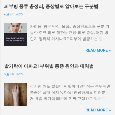
피부병 종류 총정리, 증상별로 알아보는 구분법
6월 01, 2025
가려움, 붉은 반점, 물집… 증상만으로도 구분 가
능한 주요 피부 질환들 흔한 피부 증상, 어떤 병
인지 정확히 아시나요? 피부에 발생하는 증상은
비슷해 보이지만 원인에 따라 전혀 다른 질환일
READ MORE »
수 있으며, 치료법도 달라집니다. 가려움이나 붉
은 반점, 각질, 수포 등 증상만으로도 어느 정도
피부병을 구별할 수 있습니다. 이 글에서는 대표
발가락이 아파요! 부위별 통증 원인과 대처법
적인 피부 질환을 증상별로 나눠 정리 하여 빠르
3월 30, 2025
게 자가 진단하고 병원 방문 시 참고할 수 있도
록 안내합니다. 가려움이 심하고 밤에 더 심해지
걷기만 해도 발끝이 찌릿하다면? 작은 부위지만
는 경우 습진과 옴을 우선적으로 의심해야 합니
통증은 절대 작지 않아요! 안녕하세요 여러분!
다 가장 흔한 피부 증상인 가려움은 원인에 따라
저 요즘 발가락 때문에 진짜 고생하고 있어요.
양상이 다릅니다. 습진 은 피부가 붉어지고 벗겨
특히 밤에 잘 때나 아침에 일어나서 첫 발을 디
지며, 가려움이 지속됩니다. 옴 은 진드기 감염
READ MORE »
딜 때, 말로 표현 못할 만큼 아프더라고요. 처음
으로, 특히 밤에 가려움이 심해지는 것이 특징입