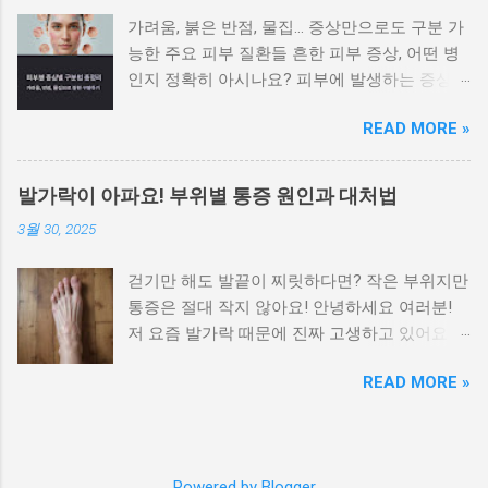
가려움, 붉은 반점, 물집… 증상만으로도 구분 가
능한 주요 피부 질환들 흔한 피부 증상, 어떤 병
인지 정확히 아시나요? 피부에 발생하는 증상은
비슷해 보이지만 원인에 따라 전혀 다른 질환일
READ MORE »
수 있으며, 치료법도 달라집니다. 가려움이나 붉
은 반점, 각질, 수포 등 증상만으로도 어느 정도
피부병을 구별할 수 있습니다. 이 글에서는 대표
발가락이 아파요! 부위별 통증 원인과 대처법
적인 피부 질환을 증상별로 나눠 정리 하여 빠르
3월 30, 2025
게 자가 진단하고 병원 방문 시 참고할 수 있도
록 안내합니다. 가려움이 심하고 밤에 더 심해지
걷기만 해도 발끝이 찌릿하다면? 작은 부위지만
는 경우 습진과 옴을 우선적으로 의심해야 합니
통증은 절대 작지 않아요! 안녕하세요 여러분!
다 가장 흔한 피부 증상인 가려움은 원인에 따라
저 요즘 발가락 때문에 진짜 고생하고 있어요.
양상이 다릅니다. 습진 은 피부가 붉어지고 벗겨
특히 밤에 잘 때나 아침에 일어나서 첫 발을 디
지며, 가려움이 지속됩니다. 옴 은 진드기 감염
READ MORE »
딜 때, 말로 표현 못할 만큼 아프더라고요. 처음
으로, 특히 밤에 가려움이 심해지는 것이 특징입
엔 대수롭지 않게 생각했는데 이게 점점 심해져
니다. 가려운 부위가 손가락 사이, 겨드랑이, 배
서 결국 병원도 다녀왔습니다. 발가락이 이렇게
꼽 주변이라면 옴의 가능성이 높습니다. 붉은 반
나 중요했다는 걸, 직접 아파보고 나서야 알겠더
점이나 두드러기가 갑자기 퍼질 때 알레르기 반
Powered by Blogger